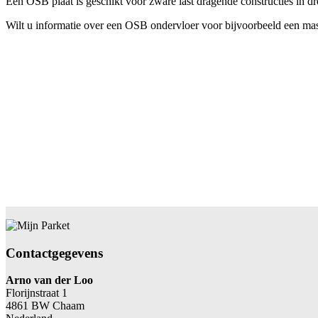
Een OSB plaat is geschikt voor zware last dragende constructies in d
Wilt u informatie over een OSB ondervloer voor bijvoorbeeld een mas
Contactgegevens
Arno van der Loo
Florijnstraat 1
4861 BW Chaam