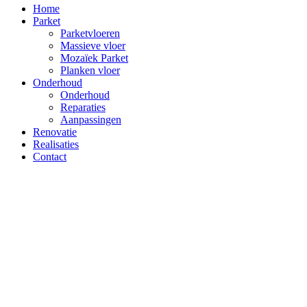
Home
Parket
Parketvloeren
Massieve vloer
Mozaïek Parket
Planken vloer
Onderhoud
Onderhoud
Reparaties
Aanpassingen
Renovatie
Realisaties
Contact