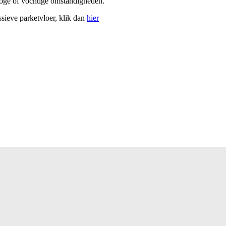
roge of vochtige omstandigheden.
sieve parketvloer, klik dan
hier