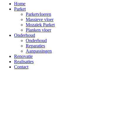
Home
Parket
Parketvloeren
Massieve vloer
Mozaïek Parket
Planken vloer
Onderhoud
Onderhoud
Reparaties
Aanpassingen
Renovatie
Realisaties
Contact