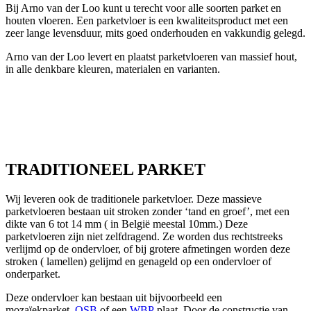
Bij Arno van der Loo kunt u terecht voor alle soorten parket en
houten vloeren. Een parketvloer is een kwaliteitsproduct met een
zeer lange levensduur, mits goed onderhouden en vakkundig gelegd.
Arno van der Loo levert en plaatst parketvloeren van massief hout,
in alle denkbare kleuren, materialen en varianten.
TRADITIONEEL PARKET
Wij leveren ook de traditionele parketvloer. Deze massieve
parketvloeren bestaan uit stroken zonder ‘tand en groef’, met een
dikte van 6 tot 14 mm ( in België meestal 10mm.) Deze
parketvloeren zijn niet zelfdragend. Ze worden dus rechtstreeks
verlijmd op de ondervloer, of bij grotere afmetingen worden deze
stroken ( lamellen) gelijmd en genageld op een ondervloer of
onderparket.
Deze ondervloer kan bestaan uit bijvoorbeeld een
mozaïekparket,
OSB
of een
WBP
plaat. Door de constructie van